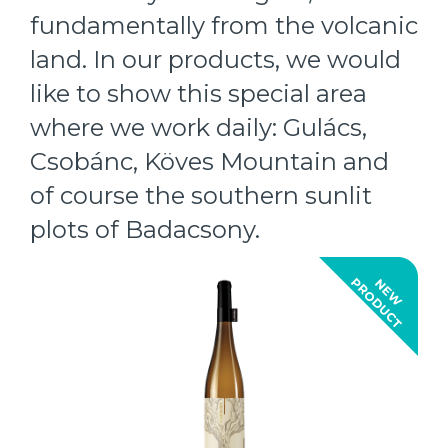
fundamentally from the volcanic
land. In our products, we would
like to show this special area
where we work daily: Gulács,
Csobánc, Köves Mountain and
of course the southern sunlit
plots of Badacsony.
T
N
E
W
P
R
O
D
U
C