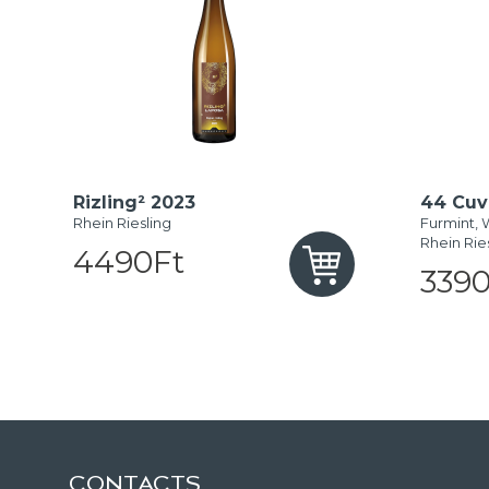
Rizling² 2023
44 Cuv
Rhein Riesling
Furmint, W
Rhein Rie
4490Ft
3390
CONTACTS