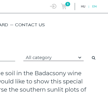
0
HU
|
EN
ARD
CONTACT US
All category
e soil in the Badacsony wine
ould like to show this special
e the southern sunlit plots of