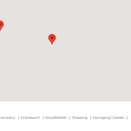
nd policy
Impressum
Közzétételek
Shipping
Managing Cookies