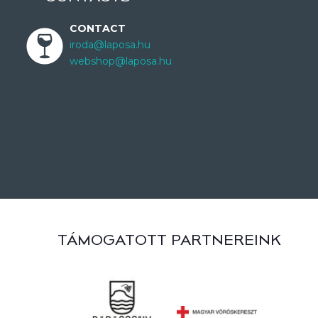
CONTACT
iroda@laposa.hu
webshop@laposa.hu
TÁMOGATOTT PARTNEREINK