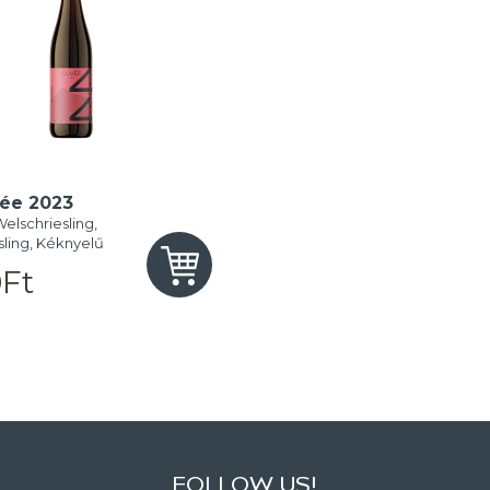
ée 2023
elschriesling,
sling, Kéknyelű
Ft
FOLLOW US!