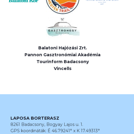
Balatoni Hajózási Zrt.
Pannon Gasztronómiai Akadémia
Tourinform Badacsony
Vincells
LAPOSA BORTERASZ
8261 Badacsony, Bogyay Lajos u. 1.
GPS koordináták: É 46.79241° x K 17.49313°