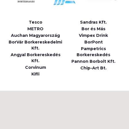
Tesco
Sandras Kft.
METRO
Bor és Más
Auchan Magyarország
Vimpex Drink
BorVár Borkereskedelmi
BorPont
Kft.
Pampetrics
Angyal Borkereskedés
Borkereskedés
Kft.
Pannon Borbolt Kft.
Corvinum
Chip-Art Bt.
Kifli