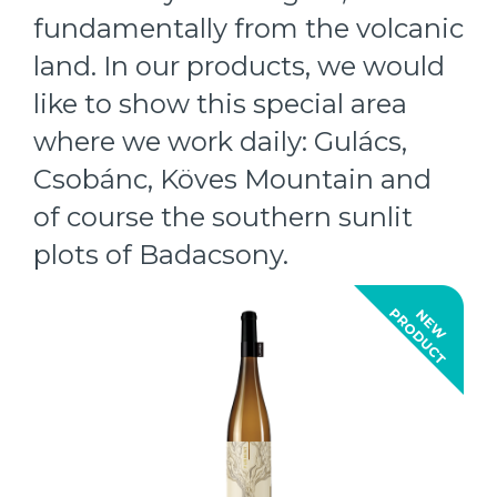
fundamentally from the volcanic
land. In our products, we would
like to show this special area
where we work daily: Gulács,
Csobánc, Köves Mountain and
of course the southern sunlit
plots of Badacsony.
T
N
E
W
P
R
O
D
U
C