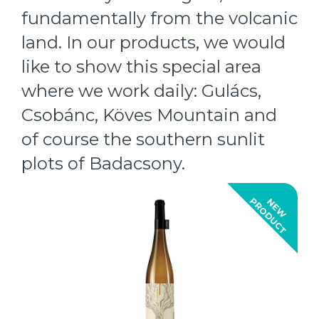
fundamentally from the volcanic
land. In our products, we would
like to show this special area
where we work daily: Gulács,
Csobánc, Köves Mountain and
of course the southern sunlit
plots of Badacsony.
T
N
E
W
P
R
O
D
U
C