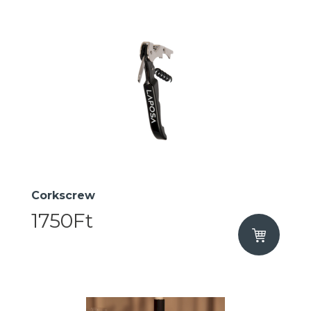
​Corkscrew
1750Ft