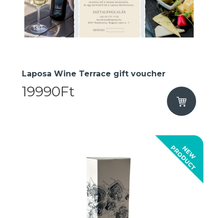
Laposa Wine Terrace gift voucher
19990Ft
T
N
E
W
P
R
O
D
U
C